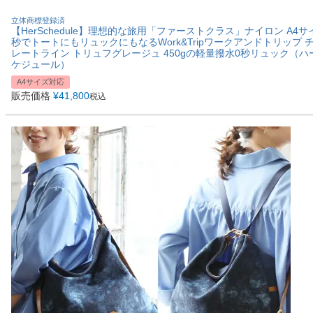
立体商標登録済
【HerSchedule】理想的な旅用「ファーストクラス」ナイロン A4サイ
秒でトートにもリュックにもなるWork&Tripワークアンドトリップ 
レートライン トリュフグレージュ 450gの軽量撥水0秒リュック（ハ
ケジュール）
A4サイズ対応
販売価格
¥
41,800
税込