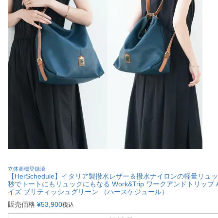
立体商標登録済
【HerSchedule】イタリア製撥水レザー＆撥水ナイロンの軽量リュッ
秒でトートにもリュックにもなる Work&Trip ワークアンドトリップ 
イズ ブリティッシュグリーン （ハースケジュール）
販売価格
¥
53,900
税込