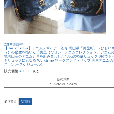
立体商標登録済
【HerSchedule】デニムデザイナー監修 岡山県「美星町」（びせい
う）の星空を描いた「美星（びせい）デニムコレクション」デニム
地岡山産のデニムと革を組み合わせた485gの軽量リュック 0秒でト
もリュックにもなる Work&Trip ワークアンドトリップ 美星デニム A
ズ （ハースケジュール）
販売価格
¥
50,600
税込
販売期間
〜
2026/08/16 23:59
並び替え
新着順