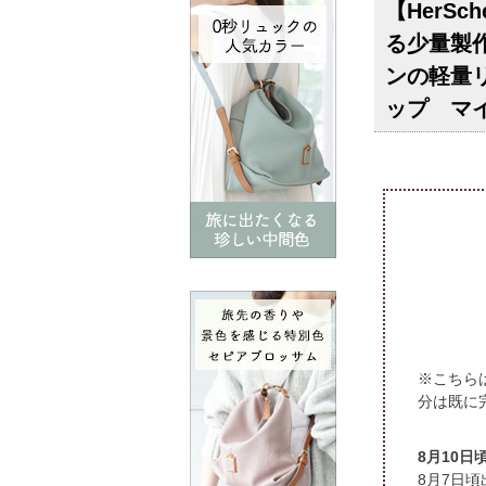
【HerS
る少量製
ンの軽量リ
ップ マ
※こちら
分は既に
頃