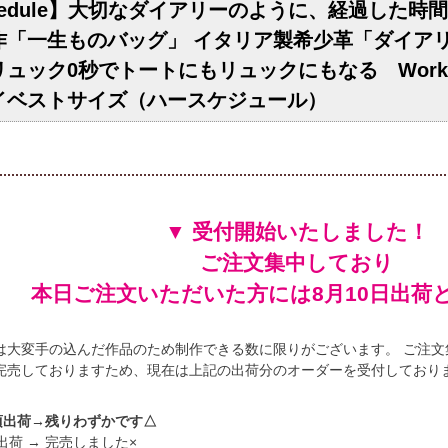
chedule】大切なダイアリーのように、経過した
作「一生ものバッグ」 イタリア製希少革「ダイア
ュック0秒でトートにもリュックにもなる Work
イベストサイズ（ハースケジュール）
▼ 受付開始いたしました！
ご注文集中しており
本日ご注文いただいた方には
出荷
は大変手の込んだ作品のため制作できる数に限りがございます。 ご注文
完売しておりますため、現在は上記の出荷分のオーダーを受付しており
頃出荷→残りわずかです△
出荷 → 完売しました×