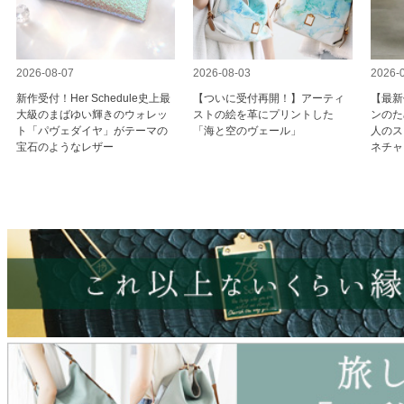
2026-08-07
2026-08-03
2026-
新作受付！Her Schedule史上最
【ついに受付再開！】アーティ
【最新
大級のまばゆい輝きのウォレッ
ストの絵を革にプリントした
ンのた
ト「パヴェダイヤ」がテーマの
「海と空のヴェール」
人のス
宝石のようなレザー
ネチャ