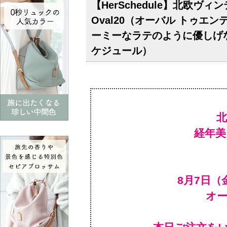
【HerSchedule】北欧
Oval20（オーバル トゥ
ーミーなラテのように優しげ
ケジュール）
経年美
オ