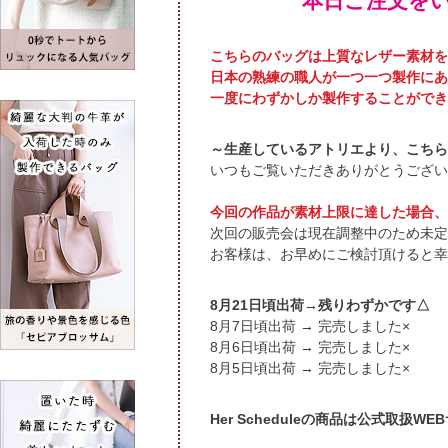
本日ご注文をい
こちらのバッグは上質なレザー素材を
日本の熟練の職人が一つ一つ製作にあ
一度にわずかしか製作することができ
～生産しているアトリエより、こちら
いつもご覧いただきありがとうござい
今回の作品が素材上限に達した場合、
次回の販売会は現在調整中のため未定
お客様は、お早めにご検討頂けると幸
8月21日頃出荷→残りわずかです△
頃出荷 → 完売しました×
頃出荷 → 完売しました×
頃出荷 → 完売しました×
Her Scheduleの商品は公式取