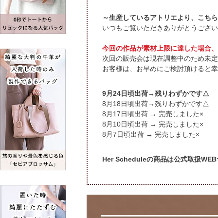
～生産しているアトリエより、こちら
いつもご覧いただきありがとうござい
今回の作品が素材上限に達した場合、
次回の販売会は現在調整中のため未定
お客様は、お早めにご検討頂けると幸
9月24日頃出荷→残りわずかです△
頃出荷→残りわずかです△
頃出荷 → 完売しました×
頃出荷 → 完売しました×
頃出荷 → 完売しました×
Her Scheduleの商品は公式取