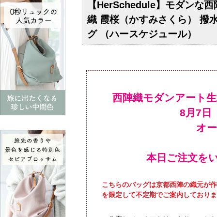
【HerSchedule】モダン
織 霞桜（かすみさくら） 
グ （ハースケジュール）
西陣織モダンアート
オ
本日ご注文を
こちらのバッグは京都西陣の織元が作
を限定して不定期でご案内しておりま