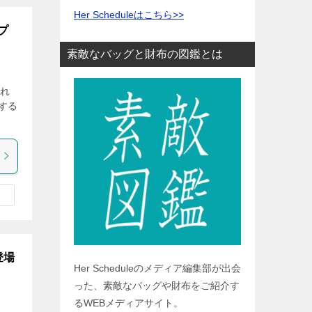
Her Scheduleはこちら>>
プ
素敵なバッグと財布の図鑑とは
られ
する
登場
Her Scheduleのメディア編集部が出会
った、素敵なバッグや財布をご紹介す
るWEBメディアサイト。