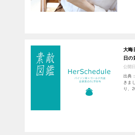
大晦
日の
公開
出典：
きまし
り、2