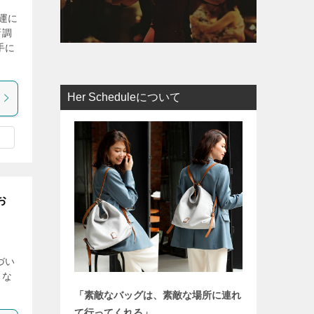
運に
新調
手に
Her Scheduleについて
お
づい
」な
「素敵なバッグは、素敵な場所に連れ
て行ってくれる」