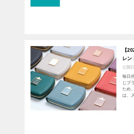
【2
レン
公開
毎日
じブ
ため
は、人