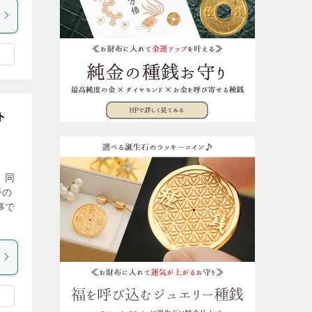
ト
 同
帯の
事で