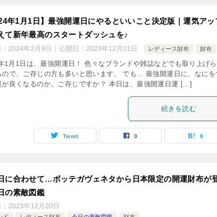
024年1月1日】最強開運日にやるといいこと決定版｜運気アッ
えて新年最高のスタートダッシュを♪
日：
2024年2月9日
公開日：
2023年12月21日
レディース財布
財布
24年1月1日は、最強開運日！ 色々なブランドや雑誌などでも取り上げ
るので、ご存じの方も多いと思います。 でも… 最強開運日に、なにを
起が良くなるのか。ご存じですか？ 本日は、最強開運日運 […]
続きを読む
Tweet
0
0
日に合わせて…ボッテガヴェネタから日本限定の開運財布が
日の素敵図鑑
日：
2023年12月20日
ンド
レディース財布
今日の素敵図鑑
財布