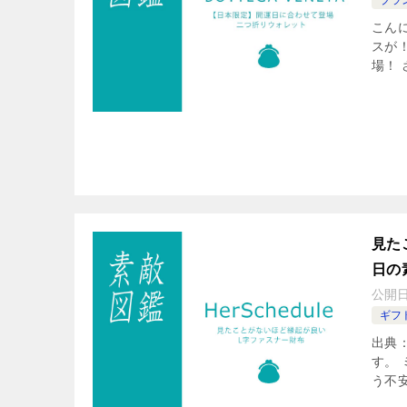
こん
スが！
場！ 
見た
日の
公開
ギフ
出典：
す。
う不