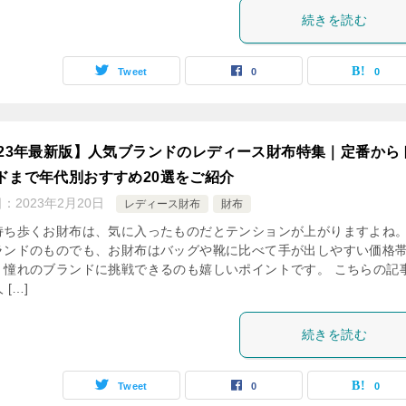
続きを読む
Tweet
0
0
023年最新版】人気ブランドのレディース財布特集｜定番から
ドまで年代別おすすめ20選をご紹介
日：
2023年2月20日
レディース財布
財布
持ち歩くお財布は、気に入ったものだとテンションが上がりますよね。
ランドのものでも、お財布はバッグや靴に比べて手が出しやすい価格
、憧れのブランドに挑戦できるのも嬉しいポイントです。 こちらの記
 […]
続きを読む
Tweet
0
0