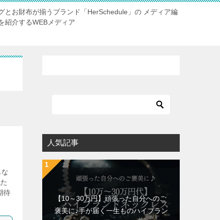
お財布が揃うブランド「HerSchedule」の メディア編
を紹介するWEBメディア
人気記事
んな
私た
期待
【10～30万円】頑張った自分へのご
褒美に♪手が届く一生ものハイブラン