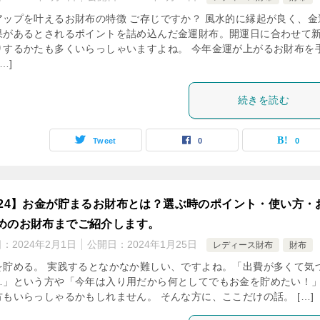
アップを叶えるお財布の特徴 ご存じですか？ 風水的に縁起が良く、金
果があるとされるポイントを詰め込んだ金運財布。開運日に合わせて
りするかたも多くいらっしゃいますよね。 今年金運が上がるお財布を
…]
続きを読む
Tweet
0
0
024】お金が貯まるお財布とは？選ぶ時のポイント・使い方・
めのお財布までご紹介します。
日：
2024年2月1日
公開日：
2024年1月25日
レディース財布
財布
を貯める。 実践するとなかなか難しい、ですよね。「出費が多くて気
…」という方や「今年は入り用だから何としてでもお金を貯めたい！
方もいらっしゃるかもしれません。 そんな方に、ここだけの話。 […]