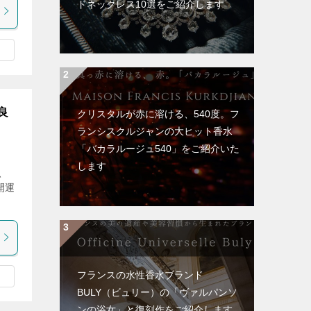
ドネックレス10選をご紹介します
良
クリスタルが赤に溶ける、540度。フ
ランシスクルジャンの大ヒット香水
「バカラルージュ540」をご紹介いた
します
、
開運
フランスの水性香水ブランド
BULY（ビュリー）の「ヴァルパンソ
ンの浴女」と復刻作をご紹介します