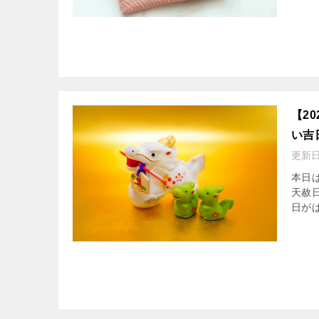
【2
い吉
更新
本日
天赦
日が