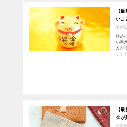
【最
いこ
更新
縁起
い事
方が
ます [
【最
金が
更新