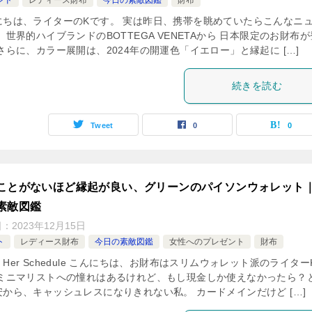
にちは、ライターのKです。 実は昨日、携帯を眺めていたらこんなニ
 世界的ハイブランドのBOTTEGA VENETAから 日本限定のお財布が
さらに、カラー展開は、2024年の開運色「イエロー」と縁起に […]
続きを読む
Tweet
0
0
ことがないほど縁起が良い、グリーンのパイソンウォレット
素敵図鑑
日：
2023年12月15日
ト
レディース財布
今日の素敵図鑑
女性へのプレゼント
財布
Her Schedule こんにちは、お財布はスリムウォレット派のライター
 ミニマリストへの憧れはあるけれど、もし現金しか使えなかったら？
安から、キャッシュレスになりきれない私。 カードメインだけど […]