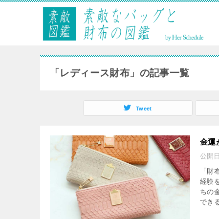
「レディース財布」の記事一覧
Tweet
金運
公開
「財
経験
ちの
できる