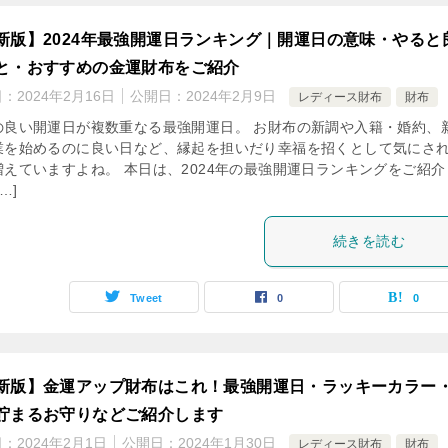
新版】2024年最強開運日ランキング｜開運日の意味・やると
と・おすすめの金運財布をご紹介
日：
2024年2月16日
公開日：
2024年2月9日
レディース財布
財布
の良い開運日が複数重なる最強開運日。 お財布の新調や入籍・婚約、
業を始めるのに良い日など、縁起を担いだり幸福を招くとして気にさ
増えていますよね。 本日は、2024年の最強開運日ランキングをご紹介
…]
続きを読む
Tweet
0
0
新版】金運アップ財布はこれ！最強開運日・ラッキーカラー
貯まるお守りなどご紹介します
日：
2024年2月1日
公開日：
2024年1月30日
レディース財布
財布