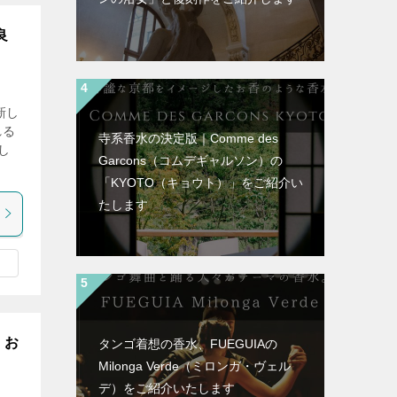
良
新し
れる
寺系香水の決定版｜Comme des
し
Garcons（コムデギャルソン）の
「KYOTO（キョウト）」をご紹介い
たします
・お
タンゴ着想の香水、FUEGUIAの
Milonga Verde（ミロンガ・ヴェル
デ）をご紹介いたします