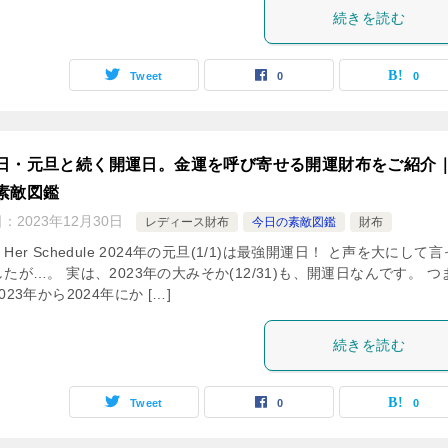
続きを読む
Tweet
0
0
日・元旦と続く開運日。金運を呼び寄せる開運財布をご紹介
素敵図鑑
日：
2023年12月30日
レディース財布
今日の素敵図鑑
財布
Her Schedule 2024年の元旦(1/1)は最強開運日！ と声を大にして
たが…。 実は、2023年の大みそか(12/31)も、開運日なんです。 つ
023年から2024年にか […]
続きを読む
Tweet
0
0