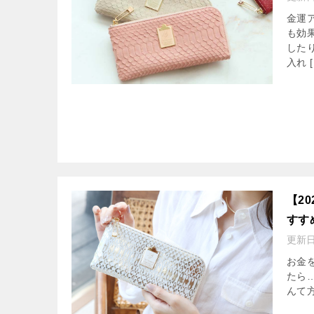
金運
も効
した
入れ [
【2
すす
更新
お金
たら
んて