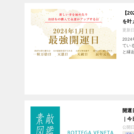
【2
を叶
更新
20
てい
と縁
開運
｜今
公開
ブラ