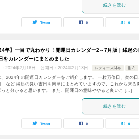
続きを読む
Tweet
0
0
024年】一目で丸わかり！開運日カレンダー2～7月版｜縁起の
日をカレンダーにまとめました
日：
2024年2月16日
公開日：
2024年2月13日
レディース財布
財布
は、2024年の開運日カレンダーをご紹介します。 一粒万倍日、寅の日
日…など 縁起の良い吉日を簡単にまとめていますので、これから来る
ぱっと分かると思います。 また、開運日の意味ややると良いこ […]
続きを読む
Tweet
0
0