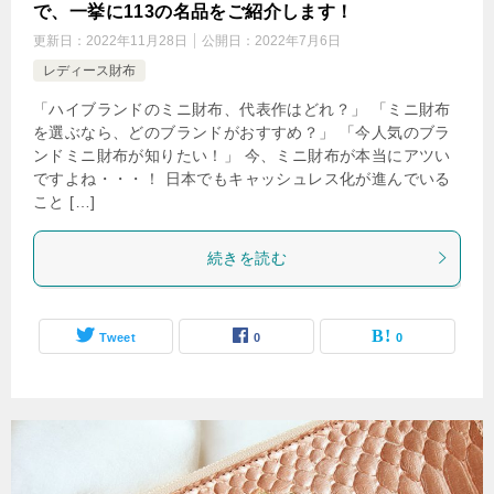
で、一挙に113の名品をご紹介します！
更新日：
2022年11月28日
公開日：
2022年7月6日
レディース財布
「ハイブランドのミニ財布、代表作はどれ？」 「ミニ財布
を選ぶなら、どのブランドがおすすめ？」 「今人気のブラ
ンドミニ財布が知りたい！」 今、ミニ財布が本当にアツい
ですよね・・・！ 日本でもキャッシュレス化が進んでいる
こと […]
続きを読む
Tweet
0
0