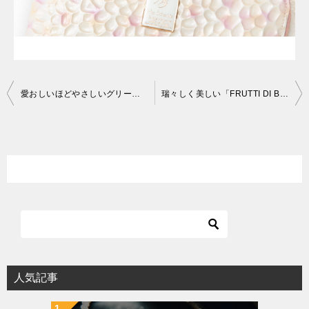
投
愛おしいほどやさしいグリーン。「Cooga（クーガ）」の二つ折り財布｜今日の素敵図鑑
瑞々しく美しい「FRUTTI DI BOSCO（フルッティディボスコ）」のアートレザー長財布｜今日の素敵図鑑
稿
ナ
ビ
ゲ
ー
シ
ョ
ン
人気記事