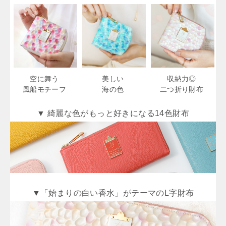
空に舞う
美しい
収納力◎
風船モチーフ
海の色
二つ折り財布
▼ 綺麗な色がもっと好きになる14色財布
▼「始まりの白い香水」がテーマのL字財布