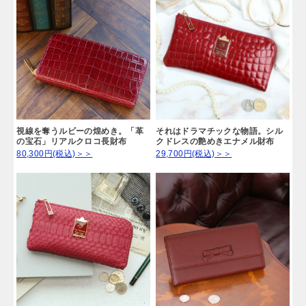
視線を奪うルビーの煌めき。「革
それはドラマチックな物語。シル
の宝石」リアルクロコ長財布
クドレスの艶めきエナメル財布
80,300円(税込)＞＞
29,700円(税込)＞＞