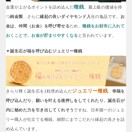
種銭
金運が上がるポイントを詰め込んだ
。最上級の価値を持
つ
純金製
、さらに
縁起の良いダイヤモンド入り
の逸品です。
お
金は、仲間（お金）を呼び寄せる
ため、
種銭をお財布に入れて
おくことで、お金が貯まりやすくなる
と言われています。
▼誕生石が福を呼び込むジュエリー種銭
ジュエリー種銭
きらり輝く誕生石を1粒埋め込んだ
。
幸福を
呼び込んだり、願いを叶える後押しをしてくれたり、誕生石が
内に秘めた力を引き出してくれそう
ですね、日本随一のジュエ
リー職人が仕立てる種銭。細部にまでこだわり縁起の良さを詰
め込んでいます。