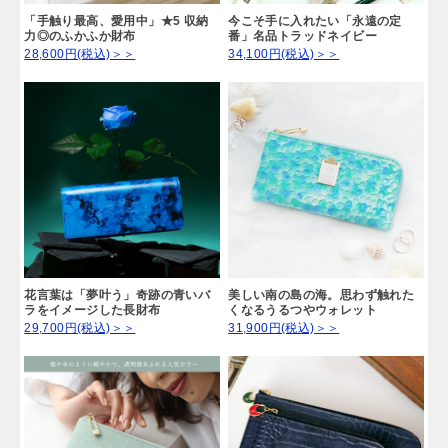
「手触り最高、愛用中」★5 収納
今こそ手に入れたい「永遠の定
力◎のふかふか財布
番」名品トラッドネイビー
28,600円(税込)＞＞
34,100円(税込)＞＞
花言葉は「夢叶う」奇跡の青いバ
美しい南の島の海。思わず触れた
ラをイメージした長財布
くなるうるつやウォレット
29,700円(税込)＞＞
31,900円(税込)＞＞