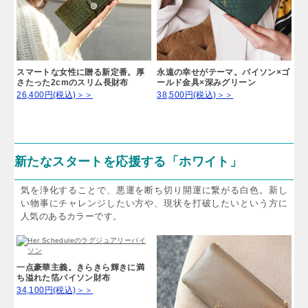
スマートな女性に贈る新定番。厚
永遠の幸せがテーマ。パイソン×ゴ
さたった2cmのスリム長財布
ールド金具×深みグリーン
26,400円(税込)＞＞
38,500円(税込)＞＞
新たなスタートを応援する「ホワイト」
気を浄化することで、悪運を断ち切り開運に繋がる白色。新し
い物事にチャレンジしたい方や、現状を打破したいという方に
人気のあるカラーです。
一点豪華主義。きらきら輝きに満
ち溢れた箔パイソン財布
34,100円(税込)＞＞