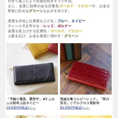
わせて選ぶとより良縁を招きそうですね。
また、金運に効果のある定番色
ゴールド・イエロー
や、お金を
堅実に貯める
グリーン
もおすすめです。
悪運を浄化し仕事運を上げる：
ブルー、ネイビー
チャンス引き寄せる：
レッド、ボルドー
金運を底上げする定番色：
ゴールド、イエロー
人脈を広げ、お金を着実に増やす：
グリーン
「手触り最高、愛用中」★5 ふか
視線を奪うルビーレッド。「革の
ふか財布上品ネイビー
宝石」リアルクロコ長財布
28,600円(税込)＞＞
80,300円(税込)＞＞