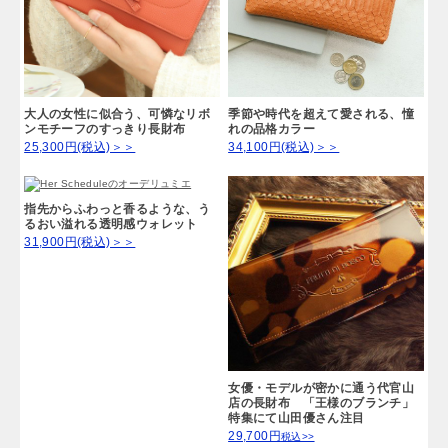
大人の女性に似合う、可憐なリボ
季節や時代を超えて愛される、憧
ンモチーフのすっきり長財布
れの品格カラー
25,300円(税込)＞＞
34,100円(税込)＞＞
指先からふわっと香るような、う
るおい溢れる透明感ウォレット
31,900円(税込)＞＞
女優・モデルが密かに通う代官山
店の長財布 「王様のブランチ」
特集にて山田優さん注目
29,700円
税込>>