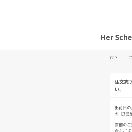
Her S
TOP
注文完
い。
出荷日の
の【3営
直前のご
合もござ