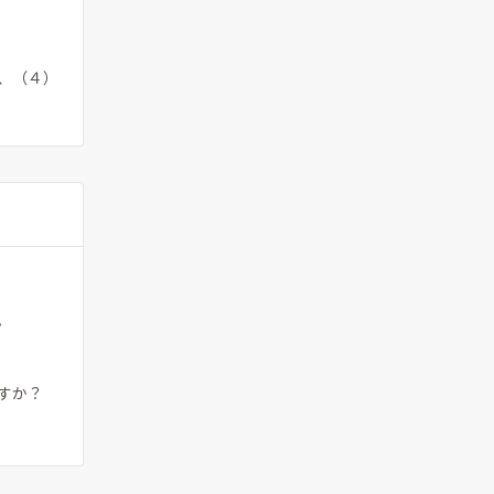
、（４）
。
すか？