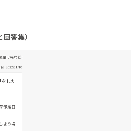
問と回答集）
お届け先などの商品内容以外の変更をしたい。
 : 2022/11/10
更をした
荷予定日
。
しまう場