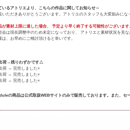
ているアトリエより、こちらの作品に関してお知らせ～
覧いただきありがとうございます。アトリエのスタッフも大変励みにな
品が素材上限に達した場合、 予定より早く終了する可能性がございます
売会は現在調整中のため未定になっており、 アトリエと素材状況を見な
様は、お早めにご検討頂けると幸いです。
頃出荷→残りわずかです△
出荷 → 完売しました×
出荷 → 完売しました×
出荷 → 完売しました×
cheduleの商品は公式取扱WEBサイトのみで販売しております。また、