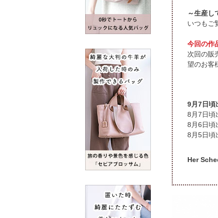
～生産し
いつもご
今回の作
次回の販
望のお客
9月7日
頃
頃
頃
Her S