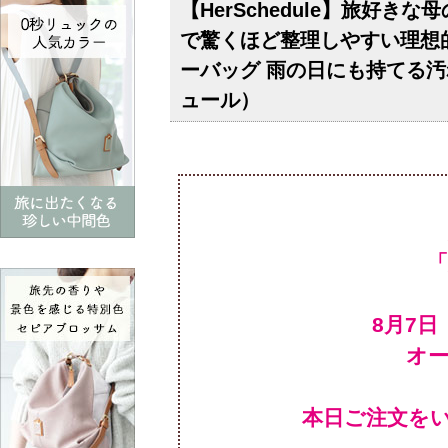
【HerSchedule】旅好
で驚くほど整理しやすい理想的な
ーバッグ 雨の日にも持てる
ュール）
オ
本日ご注文を