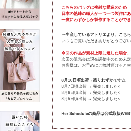
こちらのバッグは複雑な構造のため
日本の熟練の職人が一つ一つ製作にあ
一度にわずかしか製作することができ
～生産しているアトリエより、こちら
いつもご覧いただきありがとうござい
今回の作品が素材上限に達した場合、
次回の販売会は現在調整中のため未定
お客様は、お早めにご検討頂けると幸
頃出荷→残りわずかです△
頃出荷 → 完売しました×
頃出荷 → 完売しました×
頃出荷 → 完売しました×
Her Scheduleの商品は公式取