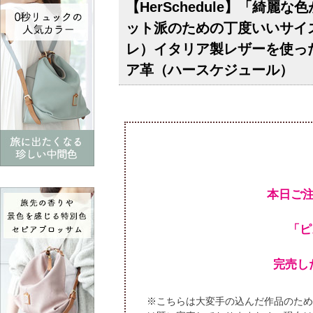
【HerSchedule】「綺
ット派のための丁度いいサイズの
レ）イタリア製レザーを使っ
ア革（ハースケジュール）
本日ご
「ピ
完売し
※こちらは大変手の込んだ作品のため