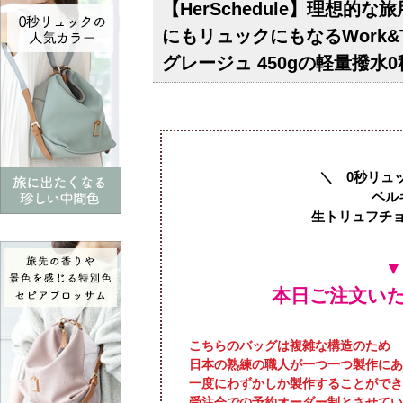
【HerSchedule】理想的
にもリュックにもなるWork&
グレージュ 450gの軽量撥
＼ 0秒リュ
ベル
生トリュフチ
本日ご注文い
こちらのバッグは複雑な構造のため
日本の熟練の職人が一つ一つ製作にあ
一度にわずかしか製作することができ
受注会での予約オーダー制とさせてい