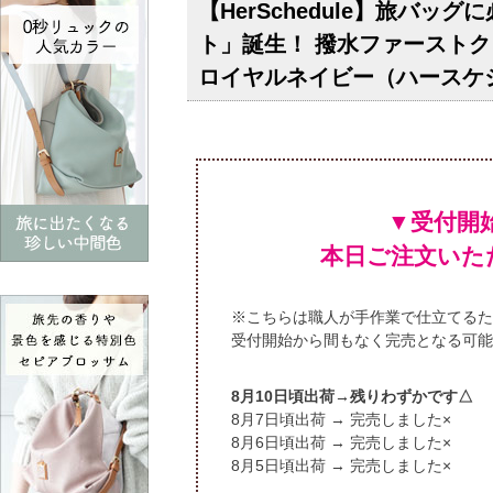
【HerSchedule】旅バ
ト」誕生！ 撥水ファースト
ロイヤルネイビー（ハースケ
▼受付開
本日ご注文いた
※こちらは職人が手作業で仕立てるた
受付開始から間もなく完売となる可能
頃出荷→残りわずかです△
頃出荷 → 完売しました×
頃出荷 → 完売しました×
頃出荷 → 完売しました×