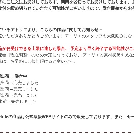
常にご注文はお受けしておらず、期間を区切ってお受けしております。
受付を締め切らせていただく可能性がございますので、受付開始からお
ているアトリエより、こちらの作品に関してお知らせ～
覧いただきありがとうございます。アトリエのスタッフも大変励みにな
品がお受けできる上限に達した場合、 予定より早く終了する可能性がご
売会は現在調整中のため未定になっており、 アトリエと素材状況を見な
様は、お早めにご検討頂けると幸いです。
頃出荷 →受付中
頃出荷→完売しました
頃出荷→完売しました
頃出荷→完売しました
出荷→完売しました
cheduleの商品は公式取扱WEBサイトのみで販売しております。また、