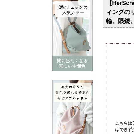
【HerS
ィングの
輪、眼鏡
こちらは
はできず