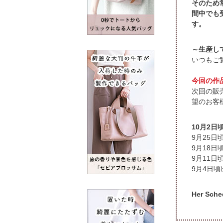
そのため
間中でも
す。
～生産し
いつもご
今回の作
次回の販
望のお客
頃
Her S