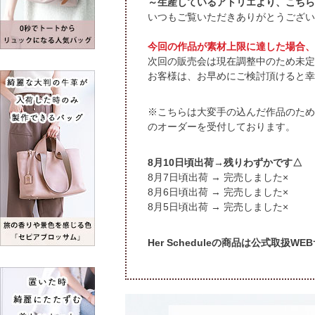
～生産しているアトリエより、こちら
いつもご覧いただきありがとうござい
今回の作品が素材上限に達した場合、
次回の販売会は現在調整中のため未定
お客様は、お早めにご検討頂けると幸
※こちらは大変手の込んだ作品のため
のオーダーを受付しております。
頃出荷→残りわずかです△
頃出荷 → 完売しました×
頃出荷 → 完売しました×
頃出荷 → 完売しました×
Her Scheduleの商品は公式取