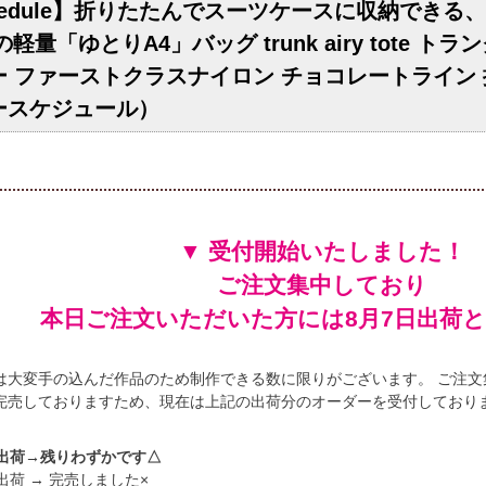
chedule】折りたたんでスーツケースに収納でき
の軽量「ゆとりA4」バッグ trunk airy tote 
 ファーストクラスナイロン チョコレートライン 
ースケジュール）
▼ 受付開始いたしました！
ご注文集中しており
本日ご注文いただいた方には
出荷
は大変手の込んだ作品のため制作できる数に限りがございます。 ご注文
完売しておりますため、現在は上記の出荷分のオーダーを受付しており
出荷→残りわずかです△
出荷 → 完売しました×