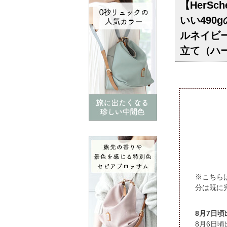
【HerS
いい490g
ルネイビー
立て（ハ
※こちら
分は既に
頃
頃