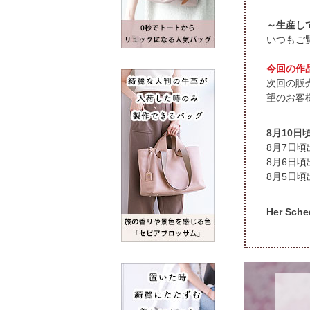
～生産し
いつもご
今回の作
次回の販
望のお客
頃
頃
頃
Her S