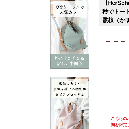
【HerS
秒でトート
霞桜（か
こちらの
間を限定