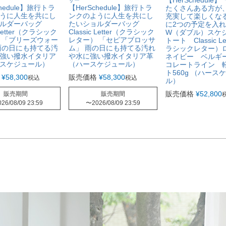
【HerSchedule
chedule】旅行トラ
【HerSchedule】旅行トラ
たくさんある方が
うに人生を共にし
ンクのように人生を共にし
充実して楽しくな
ョルダーバッグ
たいショルダーバッグ
に2つの予定を入
c Letter（クラシック
Classic Letter（クラシック
W（ダブル）スケ
 「ブリーズウォー
レター） 「セピアブロッサ
トート Classic Le
雨の日にも持てる汚
ム」 雨の日にも持てる汚れ
ラシックレター）
強い撥水イタリア
や水に強い撥水イタリア革
ネイビー ベルギ
スケジュール）
（ハースケジュール）
コレートライン 
ト560g （ハース
¥
58,300
販売価格
¥
58,300
税込
税込
ル）
販売価格
¥
52,800
販売期間
販売期間
026/08/09 23:59
〜
2026/08/09 23:59