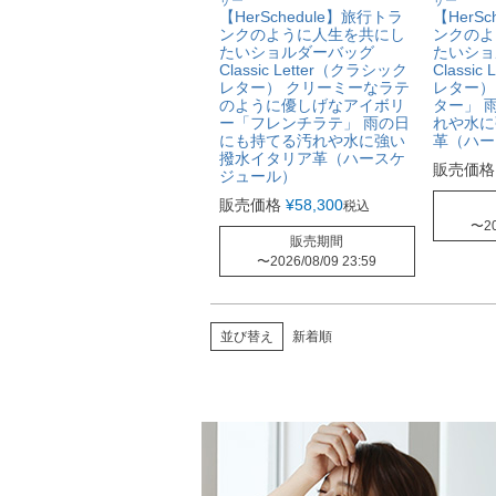
【HerSchedule】旅行トラ
【HerS
ンクのように人生を共にし
ンクのよ
たいショルダーバッグ
たいシ
Classic Letter（クラシック
Classi
レター） クリーミーなラテ
レター）
のように優しげなアイボリ
ター」 
ー「フレンチラテ」 雨の日
れや水に
にも持てる汚れや水に強い
革（ハー
撥水イタリア革（ハースケ
販売価格
ジュール）
販売価格
¥
58,300
税込
〜
2
販売期間
〜
2026/08/09 23:59
並び替え
新着順