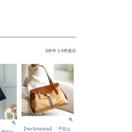
5
件中
1
-
5
件表示
【HerSchedule】「予定は