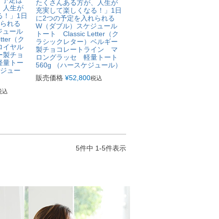
】「予定は
たくさんある方が、人生が
、人生が
充実して楽しくなる！」1日
る！」1日
に2つの予定を入れられる
れられる
W（ダブル）スケジュール
ジュール
トート Classic Letter（ク
tter（ク
ラシックレター）ベルギー
ロイヤル
製チョコレートライン マ
ー製チョ
ロングラッセ 軽量トート
軽量トー
560g （ハースケジュール）
ケジュー
販売価格
¥
52,800
税込
税込
5
件中
1
-
5
件表示