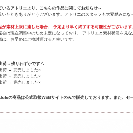
ているアトリエより、こちらの作品に関してお知らせ～
覧いただきありがとうございます。アトリエのスタッフも大変励みにな
品が素材上限に達した場合、 予定より早く終了する可能性がございます
売会は現在調整中のため未定になっており、 アトリエと素材状況を見な
様は、お早めにご検討頂けると幸いです。
頃出荷→残りわずかです△
出荷 → 完売しました×
出荷 → 完売しました×
出荷 → 完売しました×
cheduleの商品は公式取扱WEBサイトのみで販売しております。また、