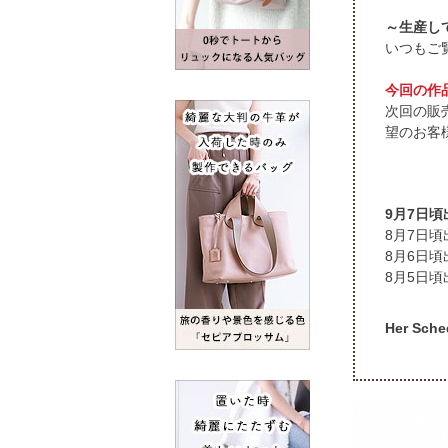
～生産し
いつもご
今回の作
次回の販
望のお客
9月7日
頃
頃
頃
Her S