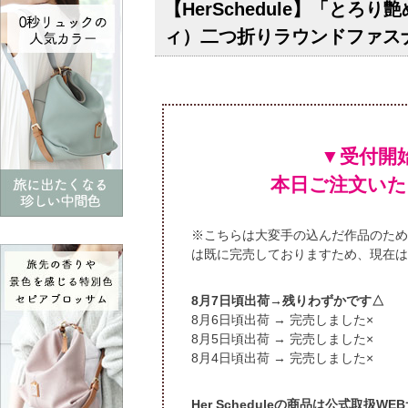
【HerSchedule】「と
ィ）二つ折りラウンドファス
▼受付開
本日ご注文いた
※こちらは大変手の込んだ作品のため
は既に完売しておりますため、現在は
頃出荷→残りわずかです△
頃出荷 → 完売しました×
頃出荷 → 完売しました×
頃出荷 → 完売しました×
Her Scheduleの商品は公式取