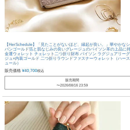
【HerSchedule】「見たことがないほど、縁起が良い。」華やかな
パンゴールド箔と肌なじみの良いグレージュのパイソン革の上品に
金運ウォレット チェレット二つ折り財布 パイソン ラグジュアリー
ジュ×内装ゴールド 二つ折りラウンドファスナーウォレット（ハー
ュール）
販売価格
¥
40,700
税込
販売期間
〜
2026/08/16 23:59