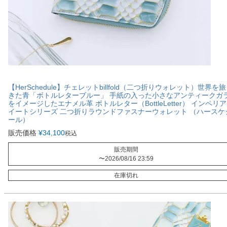
【HerSchedule】チェレットbillfold（二つ折りウォレット）世界を
きた青「ボトルレターブルー」 手紙の入った小さなアンティークガ
をイメージしたエナメル革 ボトルレター（BottleLetter） インペリ
イートシリーズ 二つ折りラウンドファスナーウォレット （ハースケ
ール）
販売価格
¥
34,100
税込
販売期間
〜
2026/08/16 23:59
在庫切れ