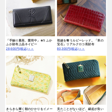
「手触り最高、愛用中」★5 ふか
視線を奪うルビーレッド。「革の
ふか財布上品ネイビー
宝石」リアルクロコ長財布
28,600円(税込)＞＞
80,300円(税込)＞＞
きらきら輝く朝のひかりをイメー
見たことがないほど、縁起が良い