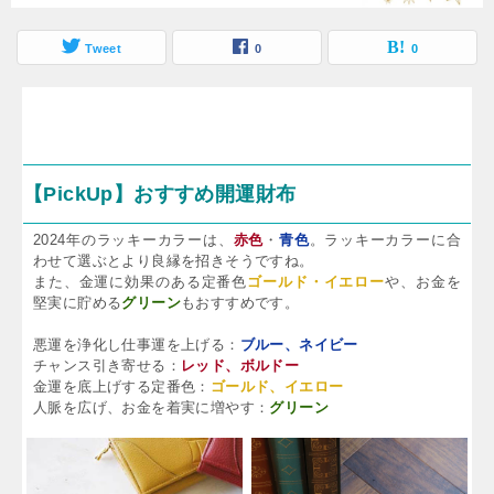
Tweet
0
0
【PickUp】おすすめ開運財布
2024年のラッキーカラーは、
赤色
・
青色
。ラッキーカラーに合
わせて選ぶとより良縁を招きそうですね。
また、金運に効果のある定番色
ゴールド・イエロー
や、お金を
堅実に貯める
グリーン
もおすすめです。
悪運を浄化し仕事運を上げる：
ブルー、ネイビー
チャンス引き寄せる：
レッド、ボルドー
金運を底上げする定番色：
ゴールド、イエロー
人脈を広げ、お金を着実に増やす：
グリーン