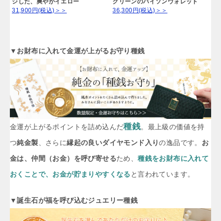
ジした、爽やかイエロー
グリーンのパイソンウォレット
31,900円(税込)＞＞
36,300円(税込)＞＞
▼お財布に入れて金運が上がるお守り種銭
種銭
金運が上がるポイントを詰め込んだ
。最上級の価値を持
つ
純金製
、さらに
縁起の良いダイヤモンド入り
の逸品です。
お
金は、仲間（お金）を呼び寄せる
ため、
種銭をお財布に入れて
おくことで、お金が貯まりやすくなる
と言われています。
▼誕生石が福を呼び込むジュエリー種銭