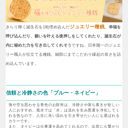
ジュエリー種銭
きらり輝く誕生石を1粒埋め込んだ
。
幸福を
呼び込んだり、願いを叶える後押しをしてくれたり、誕生石が
内に秘めた力を引き出してくれそう
ですね、日本随一のジュエ
リー職人が仕立てる種銭。細部にまでこだわり縁起の良さを詰
め込んでいます。
信頼と冷静さの色「ブルー・ネイビー」
海や空を思わせる青色のお財布は、冷静さや落ち着きが欲しい
人におすすめ。風水では「水」は流れを生み悪運を浄化してく
れる色なので、人生に良い流れを引き寄せたい人にも選ばれる
カラーです。
また、ネイビーは仕事運を高めてくれるので、出世にも繋がり