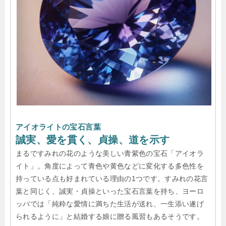
アイオライトの宝石言葉
誠実、愛を貫く、貞操、道を示す
まるですみれの花のような美しい青紫色の宝石「アイオラ
イト」。角度によって青色や黄色などに変化する多色性を
持っている点も好まれている理由の1つです。すみれの花言
葉と同じく、誠実・貞操といった宝石言葉を持ち、ヨーロ
ッパでは「純粋な愛情に満ちた生活が送れ、一生添い遂げ
られるように」と結婚する娘に贈る風習もあるそうです。