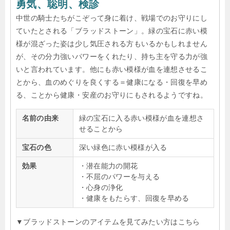
勇気、聡明、検診
中世の騎士たちがこぞって身に着け、戦場でのお守りにし
ていたとされる「ブラッドストーン」。緑の宝石に赤い模
様が混ざった姿は少し気圧される方もいるかもしれません
が、その分力強いパワーをくれたり、持ち主を守る力が強
いと言われています。他にも赤い模様が血を連想させるこ
とから、血のめぐりを良くする＝健康になる・回復を早め
る、ことから健康・安産のお守りにもされるようですね。
名前の由来
緑の宝石に入る赤い模様が血を連想さ
せることから
宝石の色
深い緑色に赤い模様が入る
効果
・潜在能力の開花
・不屈のパワーを与える
・心身の浄化
・健康をもたらす、回復を早める
▼ブラッドストーンのアイテムを見てみたい方はこちら