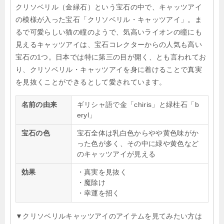
クリソベリル（金緑石）という宝石の中で、キャッツアイ
の模様が入った宝石「クリソベリル・キャッツアイ」。ま
るで可愛らしい猫の瞳のようで、気高いライオンの瞳にも
見えるキャッツアイは、宝石コレクターからの人気も高い
宝石の1つ。日本では特に第三の目が開く、とも言われてお
り、クリソベリル・キャッツアイを身に着けることで真実
を見抜くことができるとして愛されています。
名前の由来
ギリシャ語で金「chiris」と緑柱石「b
eryl」
宝石の色
宝石全体は乳白色からやや黄色味がか
った色が多く、その中に緑や黄色など
のキャッツアイが見える
効果
・真実を見抜く
・魔除け
・幸運を招く
▼クリソベリルキャッツアイのアイテムを見てみたい方は