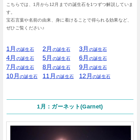
こちらでは、1月から12月までの誕生石を1つずつ解説していま
す。
宝石言葉や名前の由来、身に着けることで得られる効果など、
ぜひご覧ください♪
1月
2月
3月
の誕生石
の誕生石
の誕生石
4月
5月
6月
の誕生石
の誕生石
の誕生石
7月
8月
9月
の誕生石
の誕生石
の誕生石
10月
11月
12月
の誕生石
の誕生石
の誕生石
1月：ガーネット(Garnet)