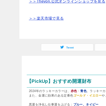
＞＞Thevon.公式オンラインショップを見る
＞＞楽天市場で見る
Tweet
【PickUp】おすすめ開運財布
2024年のラッキーカラーは、
赤色
・
青色
。ラッキーカ
また、金運に効果のある定番色
ゴールド・イエロー
や
悪運を浄化し仕事運を上げる：
ブルー、ネイビー