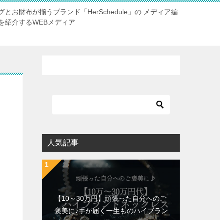
お財布が揃うブランド「HerSchedule」の メディア編
を紹介するWEBメディア
ョ
人気記事
【10～30万円】頑張った自分へのご
褒美に♪手が届く一生ものハイブラン