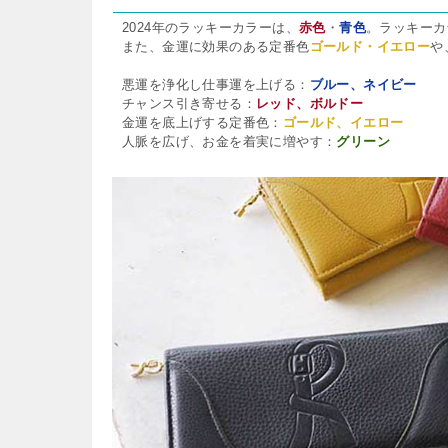
2024年のラッキーカラーは、
赤色
・
青色
。ラッキーカ
また、金運に効果のある定番色
ゴールド・イエロー
や
悪運を浄化し仕事運を上げる：
ブルー、ネイビー
チャンス引き寄せる：
レッド、ボルドー
金運を底上げする定番色：
ゴールド、イエロー
人脈を広げ、お金を着実に増やす：
グリーン