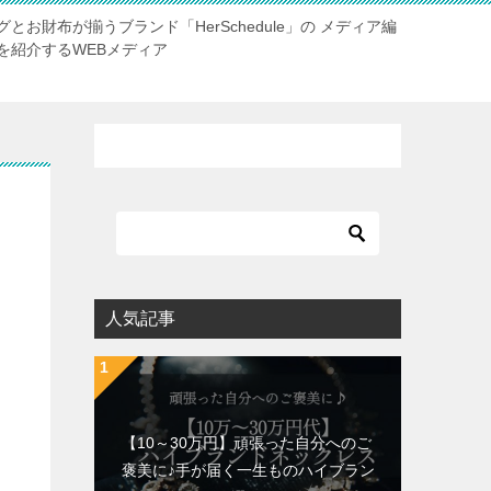
お財布が揃うブランド「HerSchedule」の メディア編
を紹介するWEBメディア
人気記事
【10～30万円】頑張った自分へのご
褒美に♪手が届く一生ものハイブラン