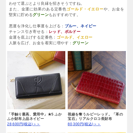
わせて選ぶとより良縁を招きそうですね。
また、金運に効果のある定番色
ゴールド・イエロー
や、お金を
堅実に貯める
グリーン
もおすすめです。
悪運を浄化し仕事運を上げる：
ブルー、ネイビー
チャンス引き寄せる：
レッド、ボルドー
金運を底上げする定番色：
ゴールド、イエロー
人脈を広げ、お金を着実に増やす：
グリーン
「手触り最高、愛用中」★5 ふか
視線を奪うルビーレッド。「革の
ふか財布上品ネイビー
宝石」リアルクロコ長財布
28,600円(税込)＞＞
80,300円(税込)＞＞