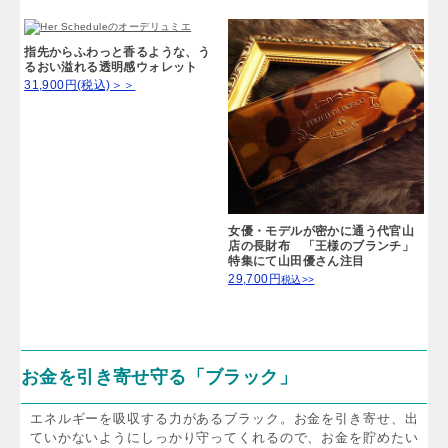
大人の女性に似合う、可憐なリボ
季節や時代を超えて愛される、憧
ンモチーフのすっきり長財布
れの品格カラー
25,300円(税込)＞＞
34,100円(税込)＞＞
指先からふわっと香るような、う
るおい溢れる透明感ウォレット
31,900円(税込)＞＞
女優・モデルが密かに通う代官山
店の長財布 「王様のブランチ」
特集にて山田優さん注目
29,700円
税込>>