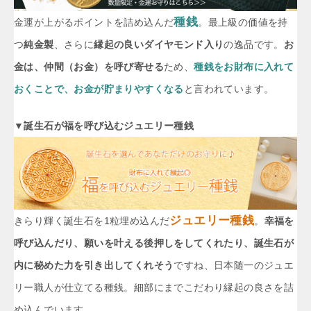
種銭
金運が上がるポイントを詰め込んだ
。最上級の価値を持
つ
純金製
、さらに
縁起の良いダイヤモンド入り
の逸品です。
お
金は、仲間（お金）を呼び寄せる
ため、
種銭をお財布に入れて
おくことで、お金が貯まりやすくなる
と言われています。
▼誕生石が福を呼び込むジュエリー種銭
ジュエリー種銭
きらり輝く誕生石を1粒埋め込んだ
。
幸福を
呼び込んだり、願いを叶える後押しをしてくれたり、誕生石が
内に秘めた力を引き出してくれそう
ですね、日本随一のジュエ
リー職人が仕立てる種銭。細部にまでこだわり縁起の良さを詰
め込んでいます。