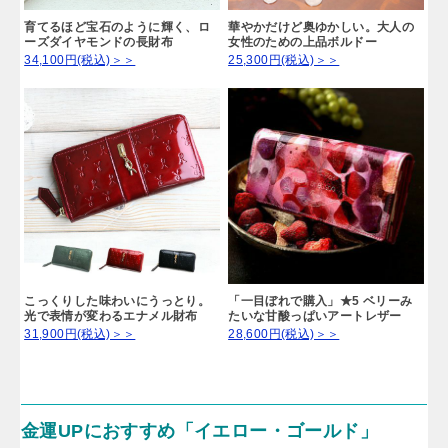
育てるほど宝石のように輝く、ロ
華やかだけど奥ゆかしい。大人の
ーズダイヤモンドの長財布
女性のための上品ボルドー
34,100円(税込)＞＞
25,300円(税込)＞＞
こっくりした味わいにうっとり。
「一目ぼれで購入」★5 ベリーみ
光で表情が変わるエナメル財布
たいな甘酸っぱいアートレザー
31,900円(税込)＞＞
28,600円(税込)＞＞
金運UPにおすすめ「イエロー・ゴールド」