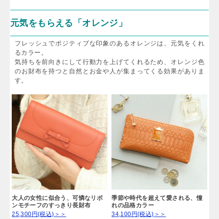
春待つ桜の蕾のよう。淡いパール
ゆったり起きる土曜日の昼下が
ピンクのパイソン財布
り。幸せに包まれるピンクカラー
38,500円(税込)＞＞
27,500円(税込)＞＞
元気をもらえる「オレンジ」
フレッシュでポジティブな印象のあるオレンジは、元気をくれ
るカラー。
気持ちを前向きにして行動力を上げてくれるため、オレンジ色
のお財布を持つと自然とお金や人が集まってくる効果がありま
す。