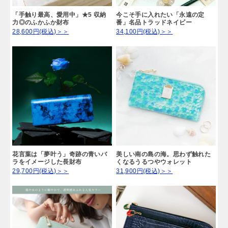
「手触り最高、愛用中」★5 収納
今こそ手に入れたい「永遠の定
力◎のふかふか財布
番」名品トラッドネイビー
28,600円(税込)＞＞
34,100円(税込)＞＞
花言葉は「夢叶う」奇跡の青いバ
美しい南の島の海。思わず触れた
ラをイメージした長財布
くなるうるつやウォレット
29,700円(税込)＞＞
31,900円(税込)＞＞