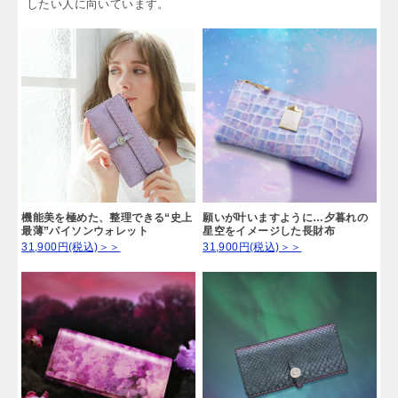
出世運が高まる「パープル」
神秘的で高貴な印象がある紫色のお財布は、出世運が高まるお
財布です。
また、集中力を上げて直観力を磨いてくれるため、仕事で活躍
したい人に向いています。
機能美を極めた、整理できる“史上
願いが叶いますように…夕暮れの
最薄”パイソンウォレット
星空をイメージした長財布
31,900円(税込)＞＞
31,900円(税込)＞＞