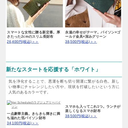
スマートな女性に贈る新定番。厚
永遠の幸せがテーマ。パイソン×ゴ
さたった2cmのスリム長財布
ールド金具×深みグリーン
26,400円(税込)＞＞
38,500円(税込)＞＞
新たなスタートを応援する「ホワイト」
気を浄化することで、悪運を断ち切り開運に繋がる白色。新し
い物事にチャレンジしたい方や、現状を打破したいという方に
人気のあるカラーです。
一点豪華主義。きらきら輝きに満
ち溢れた箔パイソン財布
34,100円(税込)＞＞