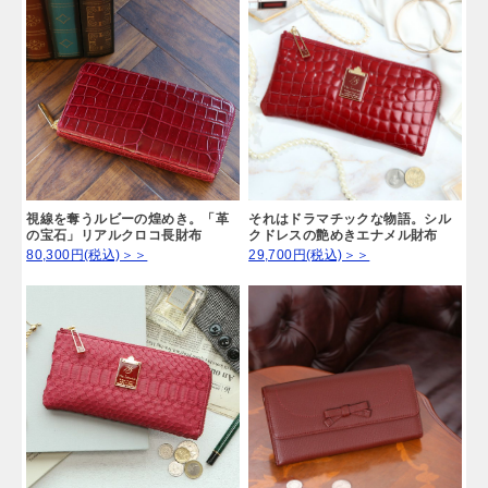
視線を奪うルビーの煌めき。「革
それはドラマチックな物語。シル
の宝石」リアルクロコ長財布
クドレスの艶めきエナメル財布
80,300円(税込)＞＞
29,700円(税込)＞＞