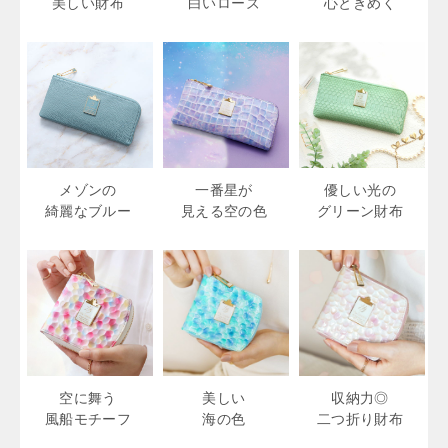
美しい財布
白いローズ
心ときめく
メゾンの
一番星が
優しい光の
綺麗なブルー
見える空の色
グリーン財布
空に舞う
美しい
収納力◎
風船モチーフ
海の色
二つ折り財布