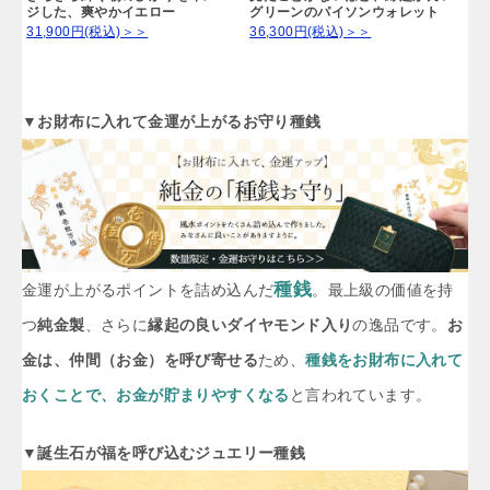
ジした、爽やかイエロー
グリーンのパイソンウォレット
31,900円(税込)＞＞
36,300円(税込)＞＞
▼お財布に入れて金運が上がるお守り種銭
種銭
金運が上がるポイントを詰め込んだ
。最上級の価値を持
つ
純金製
、さらに
縁起の良いダイヤモンド入り
の逸品です。
お
金は、仲間（お金）を呼び寄せる
ため、
種銭をお財布に入れて
おくことで、お金が貯まりやすくなる
と言われています。
▼誕生石が福を呼び込むジュエリー種銭