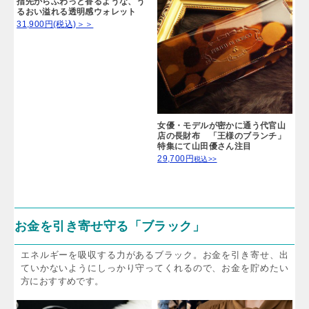
指先からふわっと香るような、う
るおい溢れる透明感ウォレット
31,900円(税込)＞＞
女優・モデルが密かに通う代官山
店の長財布 「王様のブランチ」
特集にて山田優さん注目
29,700円
税込>>
お金を引き寄せ守る「ブラック」
エネルギーを吸収する力があるブラック。お金を引き寄せ、出
ていかないようにしっかり守ってくれるので、お金を貯めたい
方におすすめです。