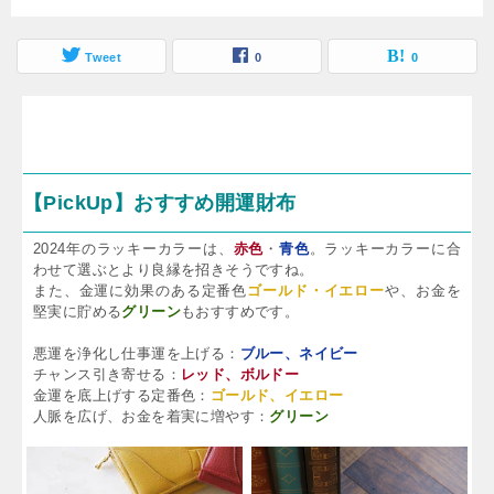
Tweet
0
0
【PickUp】おすすめ開運財布
2024年のラッキーカラーは、
赤色
・
青色
。ラッキーカラーに合
わせて選ぶとより良縁を招きそうですね。
また、金運に効果のある定番色
ゴールド・イエロー
や、お金を
堅実に貯める
グリーン
もおすすめです。
悪運を浄化し仕事運を上げる：
ブルー、ネイビー
チャンス引き寄せる：
レッド、ボルドー
金運を底上げする定番色：
ゴールド、イエロー
人脈を広げ、お金を着実に増やす：
グリーン