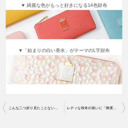
▼ 綺麗な色がもっと好きになる14色財布
▼「始まりの白い香水」がテーマのL字財布
投
こんな二つ折り見たことない！「HerSchedule（ハースケジュール）」の機能派ミニウォレット｜今日の素敵図鑑
レディな秋冬の装いに「傳濱野（でんはまの）はんどばっぐ」の季節限定トート｜今日の素敵図鑑
稿
ナ