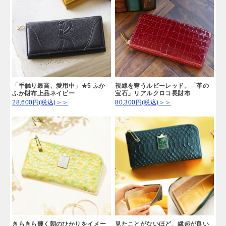
「手触り最高、愛用中」★5 ふか
視線を奪うルビーレッド。「革の
ふか財布上品ネイビー
宝石」リアルクロコ長財布
28,600円(税込)＞＞
80,300円(税込)＞＞
きらきら輝く朝のひかりをイメー
見たことがないほど、縁起が良い