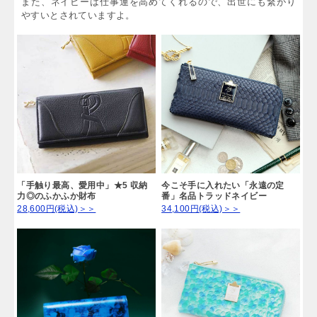
また、ネイビーは仕事運を高めてくれるので、出世にも繋がり
やすいとされていますよ。
「手触り最高、愛用中」★5 収納
今こそ手に入れたい「永遠の定
力◎のふかふか財布
番」名品トラッドネイビー
28,600円(税込)＞＞
34,100円(税込)＞＞