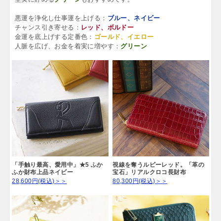
悪運を浄化し仕事運を上げる：
ブルー、ネイビー
チャンス引き寄せる：
レッド、ボルドー
金運を底上げする定番色：
ゴールド、イエロー
人脈を広げ、お金を着実に増やす：
グリーン
「手触り最高、愛用中」★5 ふか
視線を奪うルビーレッド。「革の
ふか財布上品ネイビー
宝石」リアルクロコ長財布
28,600円(税込)＞＞
80,300円(税込)＞＞