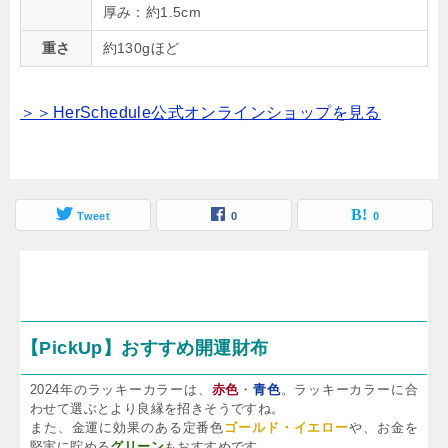
厚み：約1.5cm
重さ
約130gほど
＞＞HerSchedule公式オンラインショップを見る
Tweet
0
0
【PickUp】おすすめ開運財布
2024年のラッキーカラーは、
赤色
・
青色
。ラッキーカラーに合
わせて選ぶとより良縁を招きそうですね。
また、金運に効果のある定番色
ゴールド・イエロー
や、お金を
堅実に貯める
グリーン
もおすすめです。