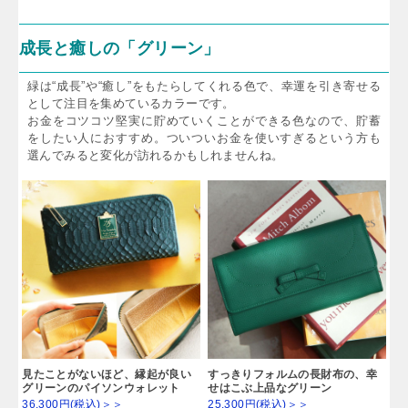
成長と癒しの「グリーン」
緑は“成長”や“癒し”をもたらしてくれる色で、幸運を引き寄せる
として注目を集めているカラーです。
お金をコツコツ堅実に貯めていくことができる色なので、貯蓄
をしたい人におすすめ。ついついお金を使いすぎるという方も
選んでみると変化が訪れるかもしれませんね。
見たことがないほど、縁起が良い
すっきりフォルムの長財布の、幸
グリーンのパイソンウォレット
せはこぶ上品なグリーン
36,300円(税込)＞＞
25,300円(税込)＞＞