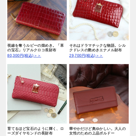
視線を奪うルビーの煌めき。「革
それはドラマチックな物語。シル
の宝石」リアルクロコ長財布
クドレスの艶めきエナメル財布
80,300円(税込)＞＞
29,700円(税込)＞＞
育てるほど宝石のように輝く、ロ
華やかだけど奥ゆかしい。大人の
ーズダイヤモンドの長財布
女性のための上品ボルドー