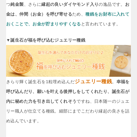
つ
純金製
、さらに
縁起の良いダイヤモンド入り
の逸品です。
お
金は、仲間（お金）を呼び寄せる
ため、
種銭をお財布に入れて
おくことで、お金が貯まりやすくなる
と言われています。
▼誕生石が福を呼び込むジュエリー種銭
ジュエリー種銭
きらり輝く誕生石を1粒埋め込んだ
。
幸福を
呼び込んだり、願いを叶える後押しをしてくれたり、誕生石が
内に秘めた力を引き出してくれそう
ですね、日本随一のジュエ
リー職人が仕立てる種銭。細部にまでこだわり縁起の良さを詰
め込んでいます。