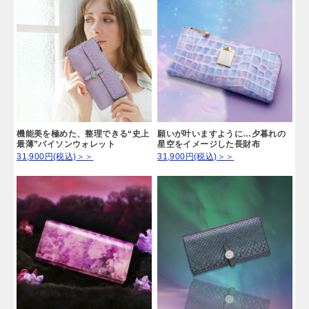
出世運が高まる「パープル」
神秘的で高貴な印象がある紫色のお財布は、出世運が高まるお
財布です。
また、集中力を上げて直観力を磨いてくれるため、仕事で活躍
したい人に向いています。
機能美を極めた、整理できる“史上
願いが叶いますように…夕暮れの
最薄”パイソンウォレット
星空をイメージした長財布
31,900円(税込)＞＞
31,900円(税込)＞＞