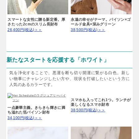
スマートな女性に贈る新定番。厚
永遠の幸せがテーマ。パイソン×ゴ
さたった2cmのスリム長財布
ールド金具×深みグリーン
26,400円(税込)＞＞
38,500円(税込)＞＞
新たなスタートを応援する「ホワイト」
気を浄化することで、悪運を断ち切り開運に繋がる白色。新し
い物事にチャレンジしたい方や、現状を打破したいという方に
人気のあるカラーです。
一点豪華主義。きらきら輝きに満
ち溢れた箔パイソン財布
34,100円(税込)＞＞