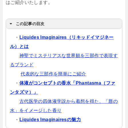
はご紹介いたします。
この記事の目次
・
Liquides Imaginaires（リキッドイマジネー
ル）とは
神聖でミステリアスな世界観を三部作で表現す
るブランド
代表的な三部作を簡単にご紹介
・
体液がコンセプトの香水「Phantasma（ファ
ンタズマ）」
古代医学の四体液学説から着想を得た、「唇の
水」をイメージした香り
・
Liquides Imaginairesの魅力