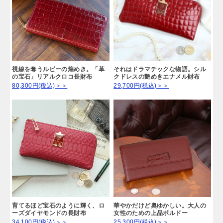
視線を奪うルビーの煌めき。「革
それはドラマチックな物語。シル
の宝石」リアルクロコ長財布
クドレスの艶めきエナメル財布
80,300円(税込)＞＞
29,700円(税込)＞＞
育てるほど宝石のように輝く、ロ
華やかだけど奥ゆかしい。大人の
ーズダイヤモンドの長財布
女性のための上品ボルドー
34,100円(税込)＞＞
25,300円(税込)＞＞