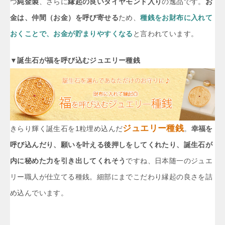
つ
純金製
、さらに
縁起の良いダイヤモンド入り
の逸品です。
お
金は、仲間（お金）を呼び寄せる
ため、
種銭をお財布に入れて
おくことで、お金が貯まりやすくなる
と言われています。
▼誕生石が福を呼び込むジュエリー種銭
ジュエリー種銭
きらり輝く誕生石を1粒埋め込んだ
。
幸福を
呼び込んだり、願いを叶える後押しをしてくれたり、誕生石が
内に秘めた力を引き出してくれそう
ですね、日本随一のジュエ
リー職人が仕立てる種銭。細部にまでこだわり縁起の良さを詰
め込んでいます。