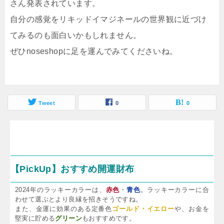
さん発表されています。
自分の感覚をリキッドイマジネールの世界観に近づけ
てみるのも面白いかもしれません。
ぜひnoseshopに足を運んでみてくださいね。
Tweet
0
0
【PickUp】おすすめ開運財布
2024年のラッキーカラーは、
赤色
・
青色
。ラッキーカラーに合
わせて選ぶとより良縁を招きそうですね。
また、金運に効果のある定番色
ゴールド・イエロー
や、お金を
堅実に貯める
グリーン
もおすすめです。