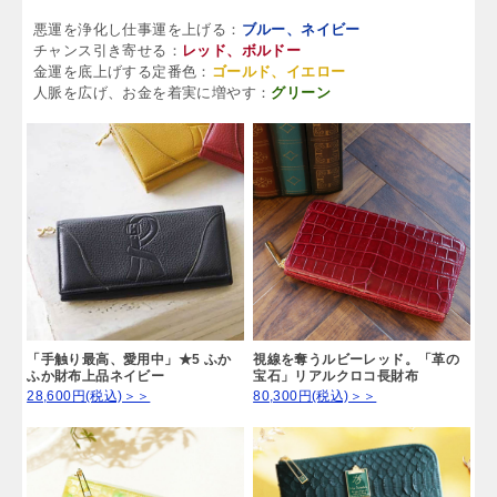
悪運を浄化し仕事運を上げる：
ブルー、ネイビー
チャンス引き寄せる：
レッド、ボルドー
金運を底上げする定番色：
ゴールド、イエロー
人脈を広げ、お金を着実に増やす：
グリーン
「手触り最高、愛用中」★5 ふか
視線を奪うルビーレッド。「革の
ふか財布上品ネイビー
宝石」リアルクロコ長財布
28,600円(税込)＞＞
80,300円(税込)＞＞