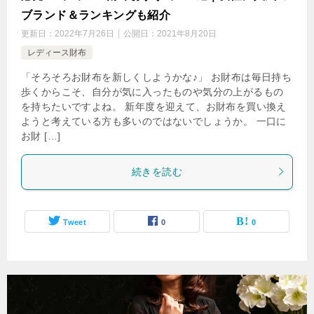
ブランド＆ランキングも紹介
更新日：
2022年7月26日
公開日：
2021年8月20日
レディース財布
「そろそろお財布を新しくしようかな♪」 お財布は毎日持ち
歩くからこそ、自分が気に入ったものや気分の上がるもの
を持ちたいですよね。 新年度を迎えて、お財布を買い換え
ようと考えている方も多いのではないでしょうか。 一口に
お財 […]
続きを読む
Tweet
0
0