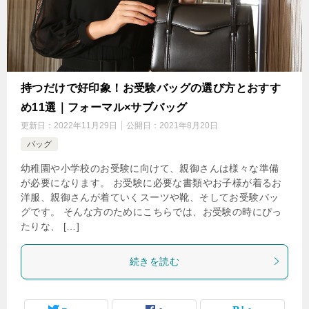
持つだけで好印象！お受験バッグの選び方とおすす
め11選｜フォーマル×サブバッグ
更新日：
2022年11月29日
公開日：
2021年8月20日
バッグ
幼稚園や小学校のお受験に向けて、親御さんは様々な準備
が必要になります。 お受験に必要な書類やお子様が着るお
洋服、親御さんが着ていくスーツや靴、そしてお受験バッ
グです。 そんな方のためにこちらでは、お受験の時にぴっ
たりな、 […]
続きを読む