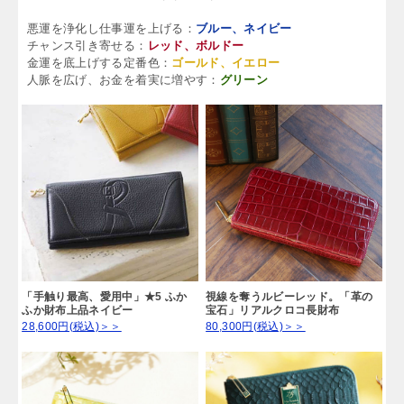
悪運を浄化し仕事運を上げる：
ブルー、ネイビー
チャンス引き寄せる：
レッド、ボルドー
金運を底上げする定番色：
ゴールド、イエロー
人脈を広げ、お金を着実に増やす：
グリーン
「手触り最高、愛用中」★5 ふか
視線を奪うルビーレッド。「革の
ふか財布上品ネイビー
宝石」リアルクロコ長財布
28,600円(税込)＞＞
80,300円(税込)＞＞