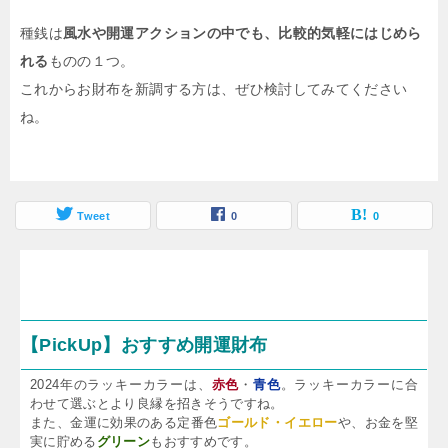
種銭は
風水や開運アクションの中でも、比較的気軽にはじめら
れる
ものの１つ。
これからお財布を新調する方は、ぜひ検討してみてください
ね。
Tweet
0
0
【PickUp】おすすめ開運財布
2024年のラッキーカラーは、
赤色
・
青色
。ラッキーカラーに合
わせて選ぶとより良縁を招きそうですね。
また、金運に効果のある定番色
ゴールド・イエロー
や、お金を堅
実に貯める
グリーン
もおすすめです。