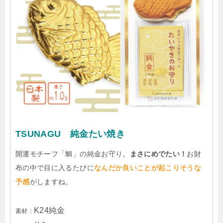
TSUNAGU 純金たい焼き
開運モチーフ「鯛」の純金お守り。
まさにめでたい！
お財
布の中で目に入るたびに
なんだか良いことが起こりそうな
予感
がしますね。
K24純金
素材：