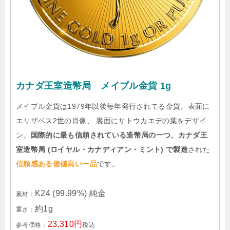
カナダ王室造幣局 メイプル金貨 1g
メイプル金貨は1979年以後毎年発行されてる金貨。表面に
エリザベス2世の肖像、 裏面にサトウカエデの葉をデザイ
ン。
国際的に最も信頼されている造幣局の一つ、カナダ王
室造幣局 (ロイヤル・カナディアン・ミント) で製造
された
信頼感ある価値高い一品
です。
K24 (99.99%) 純金
素材：
約1g
重さ：
23,310円
参考価格：
税込