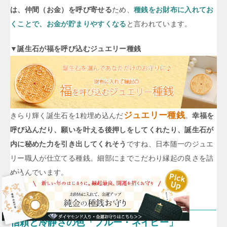
は、仲間（お金）を呼び寄せる
ため、
種銭をお財布に入れてお
くことで、お金が貯まりやすくなる
と言われています。
▼誕生石が福を呼び込むジュエリー種銭
ジュエリー種銭
きらり輝く誕生石を1粒埋め込んだ
。
幸福を
呼び込んだり、願いを叶える後押しをしてくれたり、誕生石が
内に秘めた力を引き出してくれそう
ですね、日本随一のジュエ
リー職人が仕立てる種銭。細部にまでこだわり縁起の良さを詰
め込んでいます。
信頼と冷静さの色「ブルー・ネイビー」