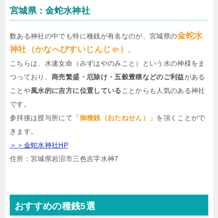
宮城県：金蛇水神社
金蛇水
数ある神社の中でも特に種銭が有名なのが、宮城県の
神社（かなへびすいじんじゃ）
。
こちらは、水速女命（みずはやのみこと）という水の神様をま
つっており、
商売繁盛・厄除け・五穀豊穣などのご利益
がある
ことや
風水的に吉方に位置している
ことからも人気のある神社
です。
参拝後は授与所にて
「御種銭（おたねせん）」
を頂くことがで
きます。
＞＞金蛇水神社HP
住所：宮城県岩沼市三色吉字水神7
おすすめの種銭5選