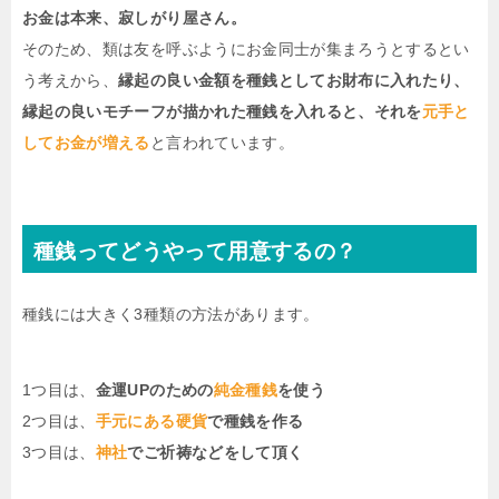
お金は本来、寂しがり屋さん。
そのため、類は友を呼ぶようにお金同士が集まろうとするとい
う考えから、
縁起の良い金額を種銭としてお財布に入れたり、
縁起の良いモチーフが描かれた種銭を入れると、それを
元手と
してお金が増える
と言われています。
種銭ってどうやって用意するの？
種銭には大きく3種類の方法があります。
1つ目は、
金運UPのための
純金種銭
を使う
2つ目は、
手元にある硬貨
で種銭を作る
3つ目は、
神社
でご祈祷などをして頂く