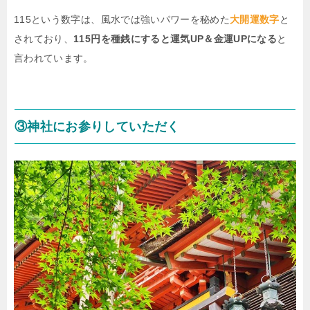
115という数字は、風水では強いパワーを秘めた
大開運数字
と
されており、
115円を種銭にすると運気UP＆金運UPになる
と
言われています。
③神社にお参りしていただく