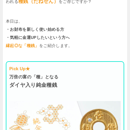
種銭（たねせん）
われる
をご存じですか？
本日は、
・お財布を新しく使い始める方
・気軽に金運UPしたいという方へ
縁起◎な「種銭」
をご紹介します。
Pick Up★
万倍の富の「種」となる
ダイヤ入り純金種銭