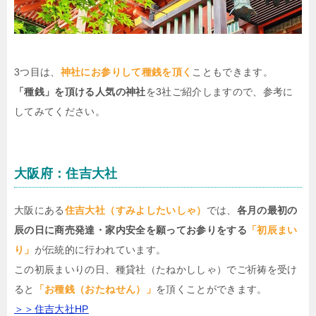
3つ目は、
神社にお参りして種銭を頂く
こともできます。
「種銭」を頂ける人気の神社
を3社ご紹介しますので、参考に
してみてください。
大阪府：住吉大社
大阪にある
住吉大社（すみよしたいしゃ）
では、
各月の最初の
辰の日に商売発達・家内安全を願ってお参りをする
「初辰まい
り」
が伝統的に行われています。
この初辰まいりの日、種貸社（たねかししゃ）でご祈祷を受け
ると
「お種銭（おたねせん）」
を頂くことができます。
＞＞住吉大社HP