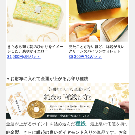
きらきら輝く朝のひかりをイメー
見たことがないほど、縁起が良い
ジした、爽やかイエロー
グリーンのパイソンウォレット
31,900円(税込)＞＞
36,300円(税込)＞＞
▼お財布に入れて金運が上がるお守り種銭
種銭
金運が上がるポイントを詰め込んだ
。最上級の価値を持つ
純金製
、さらに
縁起の良いダイヤモンド入り
の逸品です。
お金