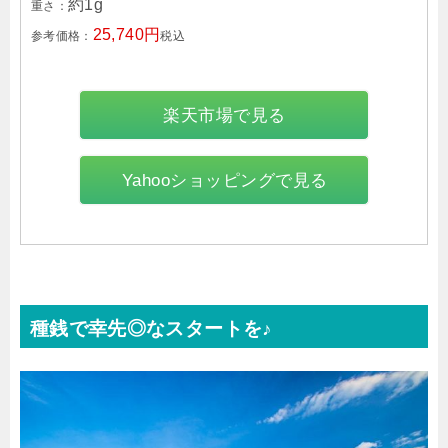
約1g
重さ：
25,740円
参考価格：
税込
楽天市場で見る
Yahooショッピングで見る
種銭で幸先◎なスタートを♪