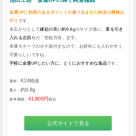
池田工芸 金運UPの輝く純金種銭
金運UPに効果のあるポイントが盛り込まれた純金の種銭お
守り
です。
末広がりとして
縁起の良い約0.8g
のサイズ感に、
富を引き
入れる左回り
の「壱粒万倍」文字。
幸運モチーフのポチ袋付きなので、お財布にも入れやすく
可愛らしいですね。
手軽に金運UPしたい方に、とくにおすすめな逸品
です。
K24純金
素材：
約0.8g
重さ：
41,800円
参考価格：
税込
公式サイトで見る