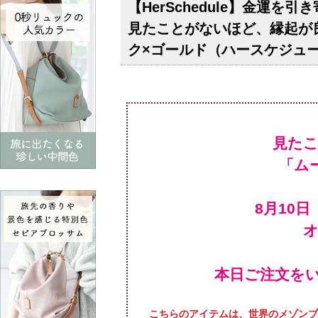
【HerSchedule】金運
見たことがないほど、縁起が良
ク×ゴールド（ハースケジュ
見た
「ム
本日ご注文を
こちらのアイテムは、世界のメゾンブ