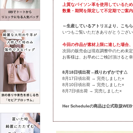
上質なパイソン革を使用しているため
数量・期間を限定して不定期でご案内
～生産しているアトリエより、こちら
いつもご覧いただきありがとうござい
今回の作品が素材上限に達した場合、
次回の販売会は現在調整中のため未定
お客様は、お早めにご検討頂けると幸
頃出荷→残りわずかです△
頃出荷 → 完売しました×
頃出荷 → 完売しました×
頃出荷 → 完売しました×
Her Scheduleの商品は公式取