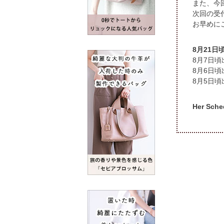
また、今
次回の受
お早めに
8月21
頃
頃
頃
Her S