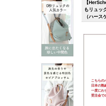
【HerS
もリュック
（ハース
こちらの
日本の熟
一度にわ
受注会で