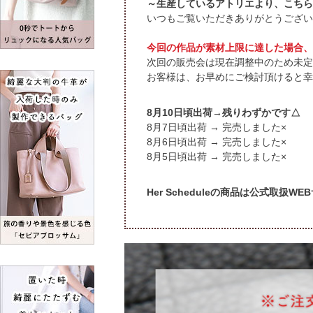
～生産しているアトリエより、こちら
いつもご覧いただきありがとうござい
今回の作品が素材上限に達した場合、
次回の販売会は現在調整中のため未定
お客様は、お早めにご検討頂けると幸
頃出荷→残りわずかです△
頃出荷 → 完売しました×
頃出荷 → 完売しました×
頃出荷 → 完売しました×
Her Scheduleの商品は公式取