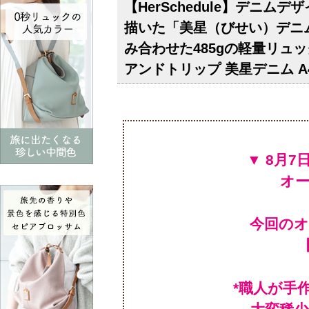
【HerSchedule】デニ
描いた「美星（びせい）デニ
み合わせた485gの軽量リュック
アンドトリップ 美星デニム 
▼
オ
今回の
*職人が手