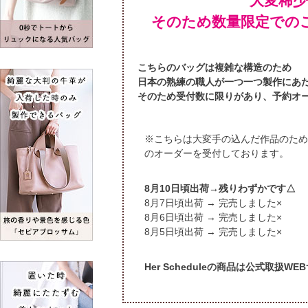
大変稀
そのため数量限定での
こちらのバッグは複雑な構造のため
日本の熟練の職人が一つ一つ製作にあ
そのため受付数に限りがあり、予約オ
※こちらは大変手の込んだ作品のため
のオーダーを受付しております。
頃出荷→残りわずかです△
頃出荷 → 完売しました×
頃出荷 → 完売しました×
頃出荷 → 完売しました×
Her Scheduleの商品は公式取