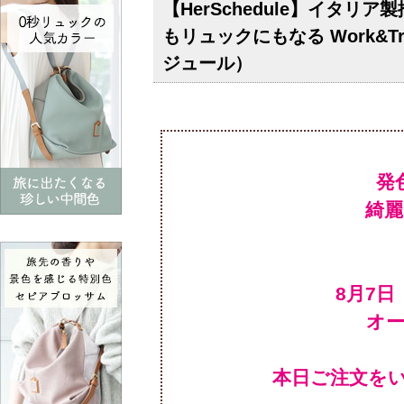
【HerSchedule】イタ
もリュックにもなる Work&T
ジュール）
発
綺
オ
本日ご注文を