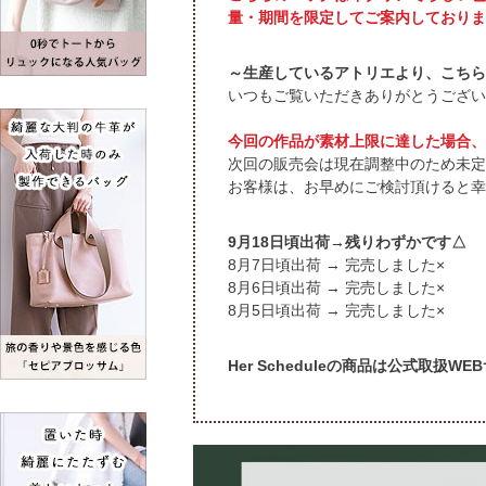
量・期間を限定してご案内しておりま
～生産しているアトリエより、こちら
いつもご覧いただきありがとうござい
今回の作品が素材上限に達した場合、
次回の販売会は現在調整中のため未定
お客様は、お早めにご検討頂けると幸
9月18日頃出荷→残りわずかです△
頃出荷 → 完売しました×
頃出荷 → 完売しました×
頃出荷 → 完売しました×
Her Scheduleの商品は公式取