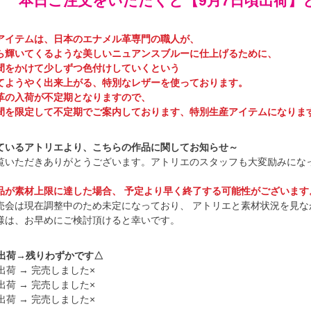
本日ご注文をいただくと【9月7日頃出荷】
アイテムは、日本のエナメル革専門の職人が、
ら輝いてくるような美しいニュアンスブルーに仕上げるために、
間をかけて少しずつ色付けしていくという
てようやく出来上がる、特別なレザーを使っております。
革の入荷が不定期となりますので、
間を限定して不定期でご案内しております、特別生産アイテムになりま
ているアトリエより、こちらの作品に関してお知らせ～
覧いただきありがとうございます。アトリエのスタッフも大変励みにな
品が素材上限に達した場合、 予定より早く終了する可能性がございます
売会は現在調整中のため未定になっており、 アトリエと素材状況を見な
様は、お早めにご検討頂けると幸いです。
頃出荷→残りわずかです△
出荷 → 完売しました×
出荷 → 完売しました×
出荷 → 完売しました×