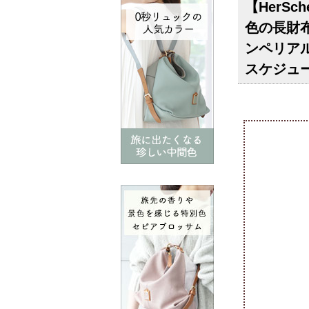
【HerS
色の長財布
ンペリア
スケジュ