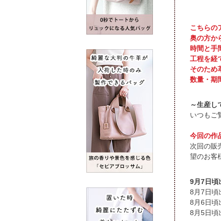
こちらの
奥の方か
時間と手
工程を経
そのため
数量・期
～生産し
いつもご
今回の作
次回の販
望のお客
9月7日
頃
頃
頃