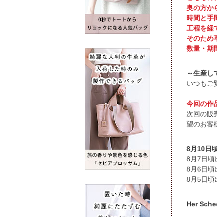
奥の方か
時間と手
工程を経
そのため
数量・期
～生産し
いつもご
今回の作
次回の販
望のお客
頃
頃
頃
Her S