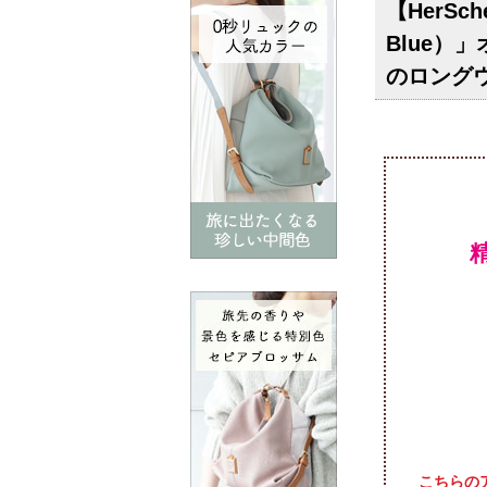
【HerS
Blue）
のロング
こちらの