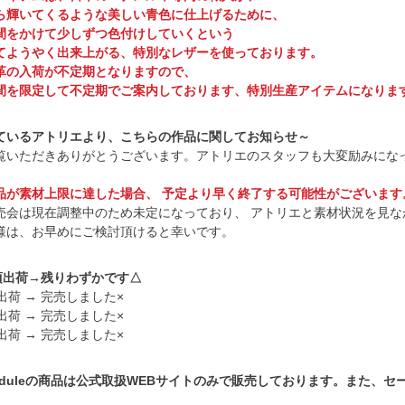
ら輝いてくるような美しい青色に仕上げるために、
間をかけて少しずつ色付けしていくという
てようやく出来上がる、特別なレザーを使っております。
革の入荷が不定期となりますので、
間を限定して不定期でご案内しております、特別生産アイテムになりま
ているアトリエより、こちらの作品に関してお知らせ～
覧いただきありがとうございます。アトリエのスタッフも大変励みにな
品が素材上限に達した場合、 予定より早く終了する可能性がございます
売会は現在調整中のため未定になっており、 アトリエと素材状況を見な
様は、お早めにご検討頂けると幸いです。
頃出荷→残りわずかです△
出荷 → 完売しました×
出荷 → 完売しました×
出荷 → 完売しました×
cheduleの商品は公式取扱WEBサイトのみで販売しております。また、