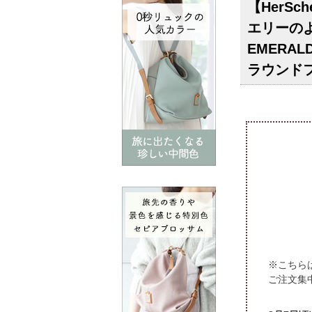
【HerS
エリーの
EMERA
ラウンド
※こちら
ご注文集