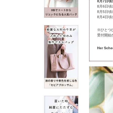
8月7日
頃
頃
頃
※ひとつ
受付開始
Her S