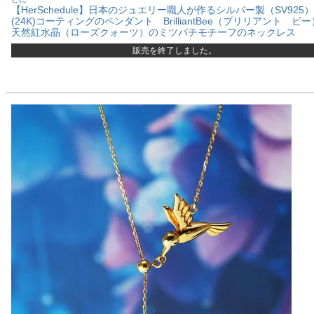
【HerSchedule】日本のジュエリー職人が作るシルバー製（SV925
(24K)コーティングのペンダント BrilliantBee（ブリリアント ビ
天然紅水晶（ローズクォーツ）のミツバチモチーフのネックレス
販売を終了しました。