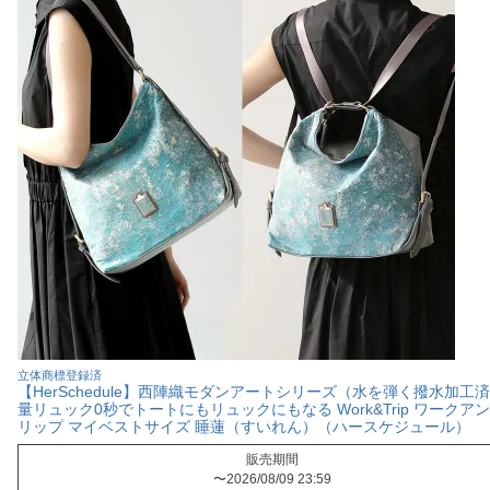
立体商標登録済
【HerSchedule】西陣織モダンアートシリーズ（水を弾く撥水加工済
量リュック0秒でトートにもリュックにもなる Work&Trip ワークア
リップ マイベストサイズ 睡蓮（すいれん）（ハースケジュール）
販売期間
〜
2026/08/09 23:59