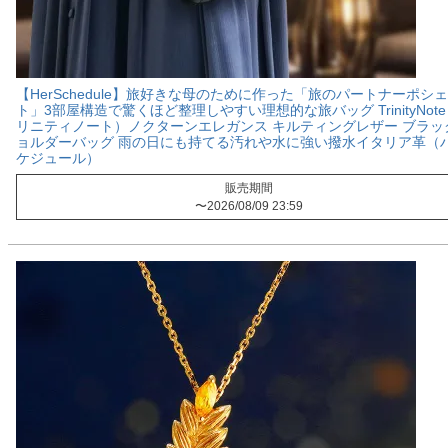
【HerSchedule】旅好きな母のために作った「旅のパートナーポシ
ト」3部屋構造で驚くほど整理しやすい理想的な旅バッグ TrinityNot
リニティノート）ノクターンエレガンス キルティングレザー ブラッ
ョルダーバッグ 雨の日にも持てる汚れや水に強い撥水イタリア革（
ケジュール）
販売期間
〜
2026/08/09 23:59