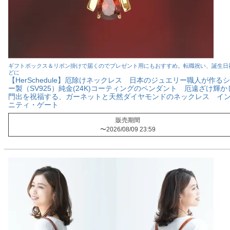
ギフトボックス＆リボン掛けで届くのでプレゼント用にもおすすめ。転職祝い、誕生日
どに
【HerSchedule】厄除けネックレス 日本のジュエリー職人が作る
ー製（SV925）純金(24K)コーティングのペンダント 厄遠ざけ輝か
門出を祝福する、ガーネットと天然ダイヤモンドのネックレス イ
ニティ・ゲート
販売期間
〜
2026/08/09 23:59