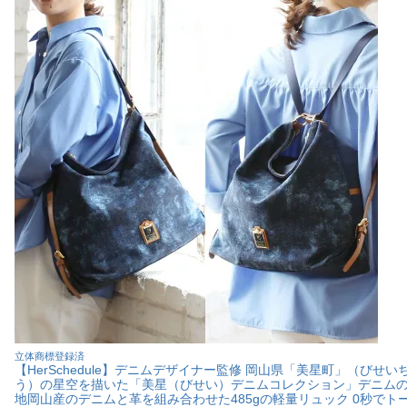
立体商標登録済
【HerSchedule】デニムデザイナー監修 岡山県「美星町」（びせい
う）の星空を描いた「美星（びせい）デニムコレクション」デニム
地岡山産のデニムと革を組み合わせた485gの軽量リュック 0秒でト