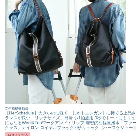
立体商標登録済
【HerSchedule】大きいのに軽く、しかもエレガントに持てる上品
ランスが良い「リッチサイズ」日帰り/1泊旅用 0秒でトートにもリュ
にもなるWork&Tripワークアンドトリップ 理想的な軽量撥水「ファ
クラス」ナイロン ロイヤルブラック 0秒リュック（ハースケジュー
A4サイズ対応