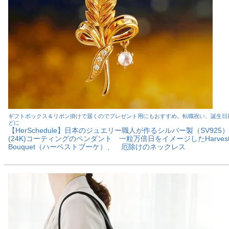
ギフトボックス＆リボン掛けで届くのでプレゼント用にもおすすめ。転職祝い、誕生日
どに
【HerSchedule】日本のジュエリー職人が作るシルバー製（SV925
(24K)コーティングのペンダント 一粒万倍日をイメージしたHarves
Bouquet（ハーベストブーケ）、 厄除けのネックレス