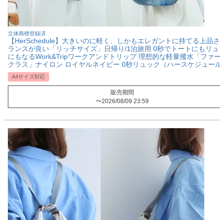
立体商標登録済
【HerSchedule】大きいのに軽く、しかもエレガントに持てる上品
ランスが良い「リッチサイズ」日帰り/1泊旅用 0秒でトートにもリュ
にもなるWork&Tripワークアンドトリップ 理想的な軽量撥水「ファ
クラス」ナイロン ロイヤルネイビー 0秒リュック（ハースケジュー
A4サイズ対応
販売期間
〜
2026/08/09 23:59