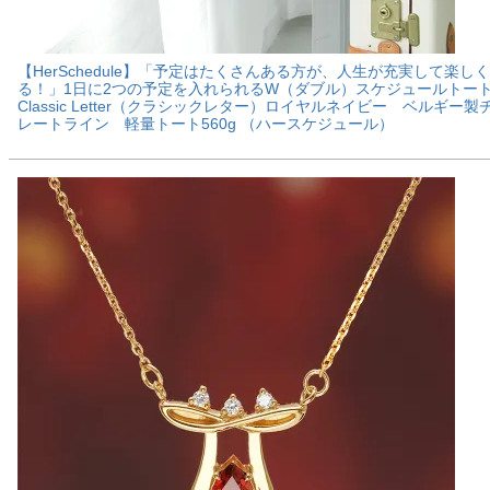
【HerSchedule】「予定はたくさんある方が、人生が充実して楽し
る！」1日に2つの予定を入れられるW（ダブル）スケジュールト
Classic Letter（クラシックレター）ロイヤルネイビー ベルギー製
レートライン 軽量トート560g （ハースケジュール）